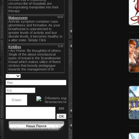
200
Наша Пенся