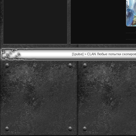
[1pulse] > CLAN Любые попытки скопиров