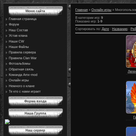
Главная
»
Онлайн игры
» Многопользо
Меню сайта
В категории игр
:
9
Главная страница
Показано игр
:
1-9
Форум
Сортировать по
:
Дате
·
Названию
·
Рей
Наш Состав
Устав клана
Наши CW
Наши Файлы
Правила сервера
Правила Сlan War
Фотоальбомы
Обратная связь
Леген
Команда Amx-mod
Онлайн игры
Немного о клане
Те кто с нами играет
Форма входа
Наша Группа
Г
Наш сервер