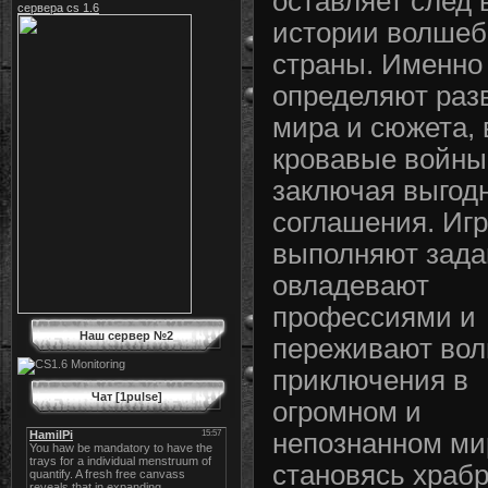
оставляет след 
сервера cs 1.6
истории волшеб
страны. Именно
определяют раз
мира и сюжета, 
кровавые войны
заключая выгод
соглашения. Иг
выполняют зада
овладевают
профессиями и
Наш сервер №2
переживают во
приключения в
Чат [1pulse]
огромном и
непознанном ми
становясь храбр