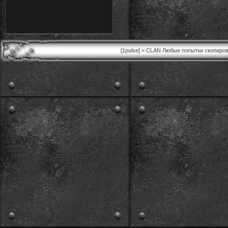
[1pulse] > CLAN Любые попытки скопиров