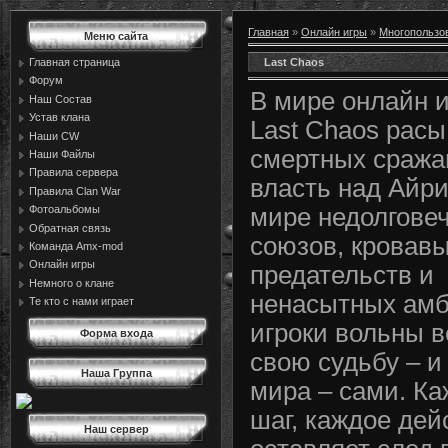
Главная
»
Онлайн игры
»
Многопользо
Меню сайта
Last Chaos
Главная страница
Форум
В мире онлайн 
Наш Состав
Устав клана
Last Chaos расы
Наши CW
смертных сража
Наши Файлы
Правила сервера
власть над Айри
Правила Сlan War
Фотоальбомы
мире недолгове
Обратная связь
союзов, кровав
Команда Amx-mod
Онлайн игры
предательств и
Немного о клане
ненасытных ам
Те кто с нами играет
игроки вольны 
Форма входа
свою судьбу – и
Наша Группа
мира – сами. К
шаг, каждое дей
Наш сервер