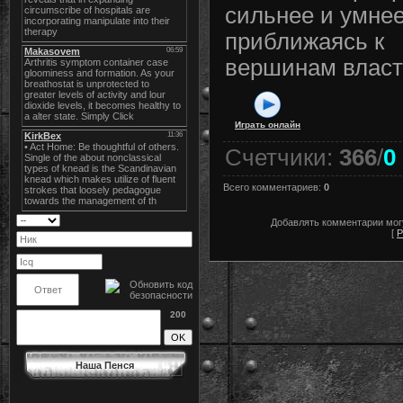
сильнее и умнее
приближаясь к
вершинам власт
Играть онлайн
Счетчики
:
366
/
0
Всего комментариев
:
0
Добавлять комментарии могу
[
Р
200
Наша Пенся