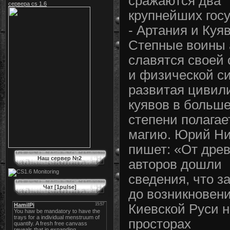
сражаются два
сервера cs 1.6
крупнейших гос
- Артания и Куя
Степные воины 
славятся своей 
и физической си
развитая цивил
куявов в больш
степени полагае
магию. Юрий Ни
пишет: «От дре
Наш сервер №2
авторов дошли
сведения, что з
Чат [1pulse]
до возникновен
Киевской Руси н
просторах