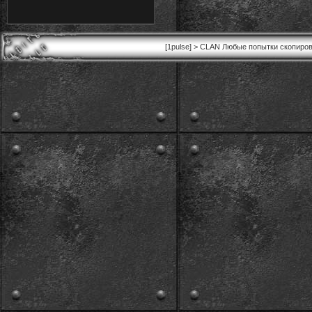
[1pulse] > CLAN Любые попытки скопиров