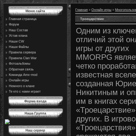
Главная
»
Онлайн игры
»
Многопользо
Меню сайта
Троецарствие
Главная страница
Форум
Одним из ключ
Наш Состав
Устав клана
отличий этой о
Наши CW
игры от других
Наши Файлы
Правила сервера
MMORPG являе
Правила Сlan War
Фотоальбомы
четко проработа
Обратная связь
известная вселе
Команда Amx-mod
Онлайн игры
созданная Юри
Немного о клане
Никитиным и оп
Те кто с нами играет
им в книгах сер
Форма входа
«Троецарствие»
Наша Группа
других. В игров
«Троецарствия»
Наш сервер