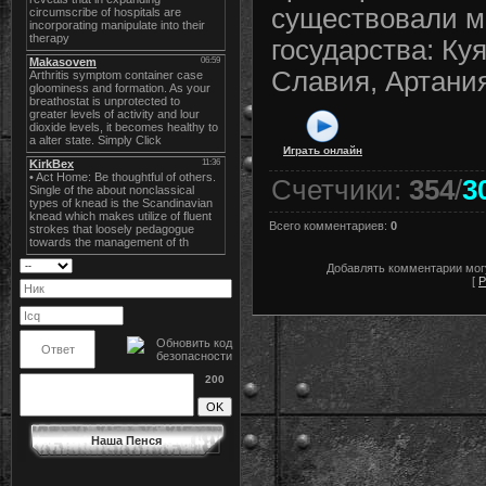
существовали м
государства: Ку
Славия, Артани
Играть онлайн
Счетчики
:
354
/
3
Всего комментариев
:
0
Добавлять комментарии могу
[
Р
200
Наша Пенся