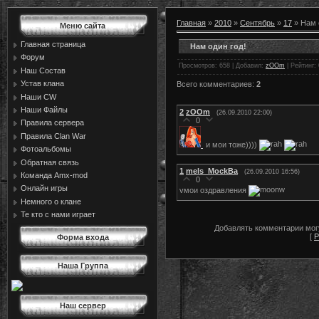
Главная
»
2010
»
Сентябрь
»
17
» Нам 
Меню сайта
Главная страница
Нам один год!
Форум
Просмотров
: 658 |
Добавил
:
zOOm
|
Рейтинг
:
Наш Состав
Устав клана
Всего комментариев
:
2
Наши CW
Наши Файлы
2
zOOm
(26.09.2010 22:00)
0
Правила сервера
Правила Сlan War
и мои тоже))))
Фотоальбомы
Обратная связь
1
mels_MockBa
(26.09.2010 16:56)
Команда Amx-mod
0
Онлайн игры
vмои оздравления
Немного о клане
Те кто с нами играет
Добавлять комментарии могу
[
Р
Форма входа
Наша Группа
Наш сервер