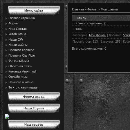
Главная
»
Файлы
»
Мои файлы
Меню сайта
Стили
Главная страница
[ ·
Скачать удаленно
() ]
Форум
Наш Состав
Стили
Устав клана
Категория
:
Мои файлы
|
Добавил
:
5die
Наши CW
Просмотров
:
613
|
Загрузок
:
255
|
Ком
Наши Файлы
Всего комментариев
:
0
Правила сервера
Правила Сlan War
Фотоальбомы
Обратная связь
Команда Amx-mod
Онлайн игры
Немного о клане
Те кто с нами играет
Форма входа
Наша Группа
Наш сервер