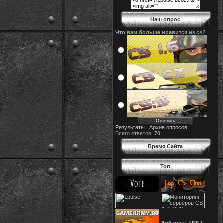
Наш опрос
Что вам больше нравится из cs?
Результаты
|
Архив опросов
Всего ответов:
70
Время Сайта
Топ
Добавить URL!