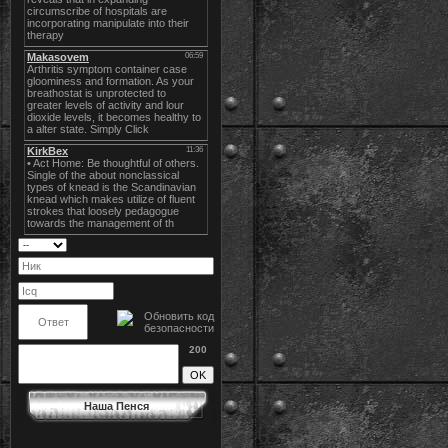
200
Наша Пенся