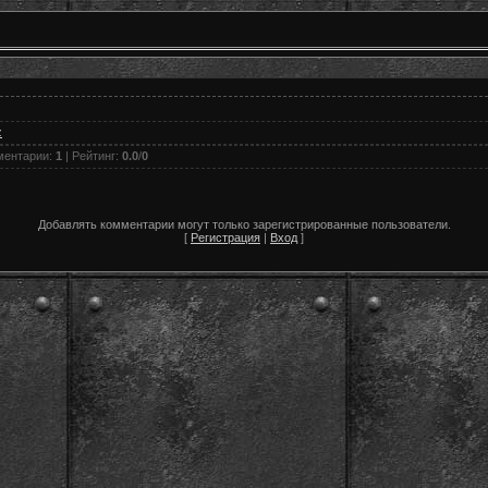
z
ментарии
:
1
|
Рейтинг
:
0.0
/
0
Добавлять комментарии могут только зарегистрированные пользователи.
[
Регистрация
|
Вход
]