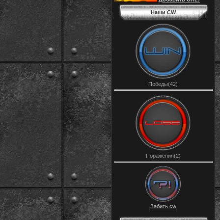
Наши CW
Победы(42)
Поражения(2)
Забить cw