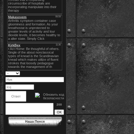
200
Наша Пенся