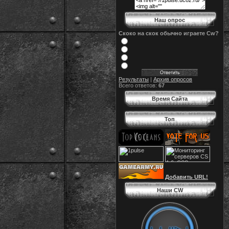
Наш опрос
Скоко на скок обычно играете Cw?
Результаты
|
Архив опросов
Всего ответов:
67
Время Сайта
Топ
Добавить URL!
Наши CW