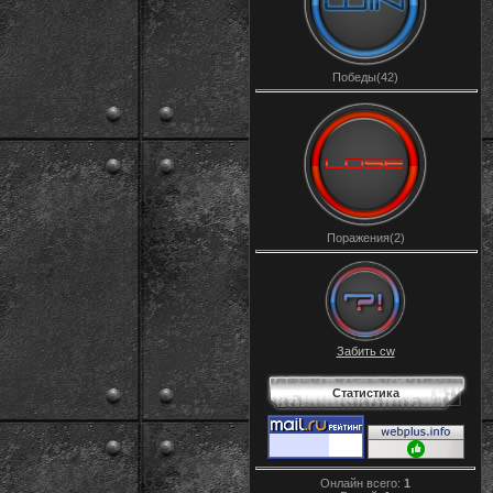
Победы(42)
Поражения(2)
Забить cw
Статистика
Онлайн всего:
1