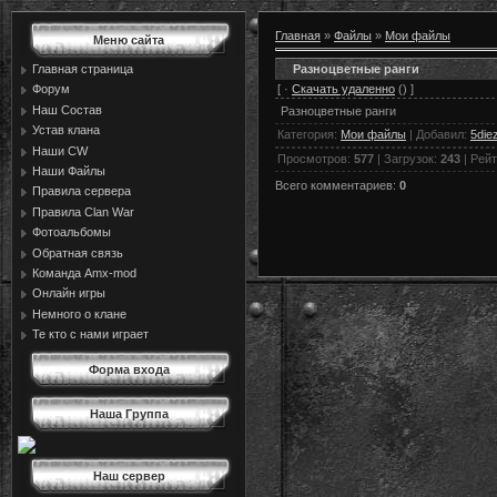
Главная
»
Файлы
»
Мои файлы
Меню сайта
Разноцветные ранги
Главная страница
[ ·
Скачать удаленно
() ]
Форум
Наш Состав
Разноцветные ранги
Устав клана
Категория
:
Мои файлы
|
Добавил
:
5die
Наши CW
Просмотров
:
577
|
Загрузок
:
243
|
Рейт
Наши Файлы
Всего комментариев
:
0
Правила сервера
Правила Сlan War
Фотоальбомы
Обратная связь
Команда Amx-mod
Онлайн игры
Немного о клане
Те кто с нами играет
Форма входа
Наша Группа
Наш сервер