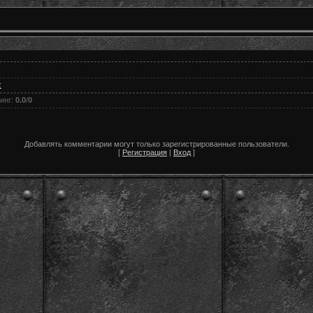
z
инг
:
0.0
/
0
Добавлять комментарии могут только зарегистрированные пользователи.
[
Регистрация
|
Вход
]