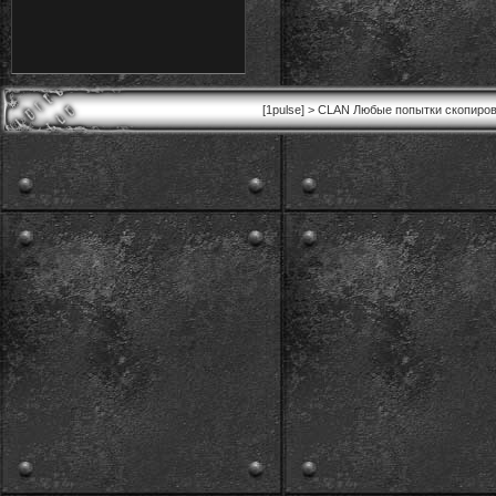
[1pulse] > CLAN Любые попытки скопиров