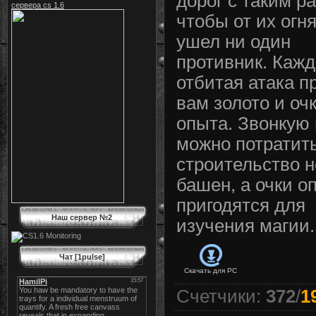
дорог с таким р
сервера cs 1.6
чтобы от их огня
ушел ни один
противник. Каж
отбитая атака п
вам золото и оч
опыта. Звонкую
можно потратит
строительство 
башен, а очки о
пригодятся для
Наш сервер №2
изучения магии.
Чат [1pulse]
Скачать для
PC
Счетчики
:
372
/
1