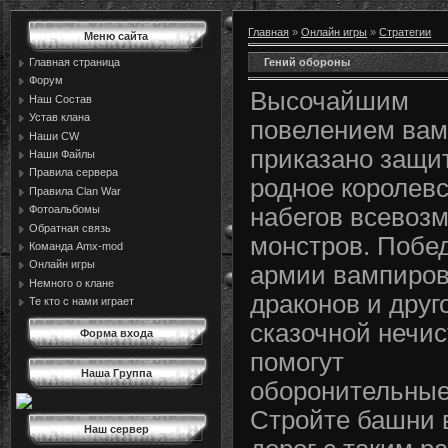
Главная
»
Онлайн игры
»
Стратегии
Меню сайта
Гений обороны
Главная страница
Форум
Высочайшим
Наш Состав
Устав клана
повелением вам
Наши CW
приказано защи
Наши Файлы
Правила сервера
родное королевс
Правила Сlan War
Фотоальбомы
набегов всевоз
Обратная связь
монстров. Побе
Команда Amx-mod
Онлайн игры
армии вампиров
Немного о клане
драконов и друг
Те кто с нами играет
сказочной нечис
Форма входа
помогут
Наша Группа
оборонительные
Стройте башни 
Наш сервер