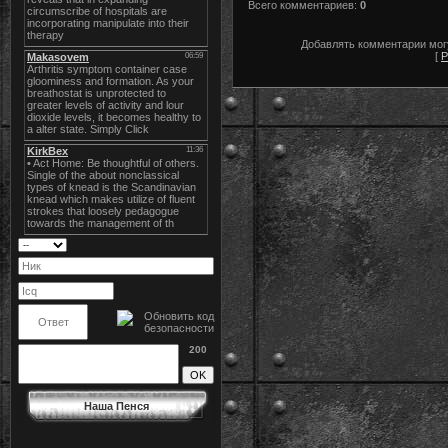
Всего комментариев
:
0
Добавлять комментарии могу
[
Р
200
Наша Пенся