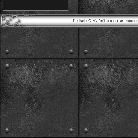
[1pulse] > CLAN Любые попытки скопиров