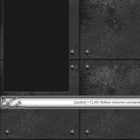
[1pulse] > CLAN Любые попытки скопиров