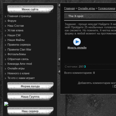
Главная
»
Онлайн игры
»
Головоломки
Меню сайта
The X-spot
Главная страница
Форум
Задание - проще некуда! Найдите X-ме
Наш Состав
ней! Пройдите 25 необычных головоло
Устав клана
как сможете. Но помните, X-метка мо
форму в любой момент на протяжении
Наши CW
Наши Файлы
Правила сервера
Играть онлайн
Правила Сlan War
Фотоальбомы
Обратная связь
Команда Amx-mod
Счетчики
:
297
/
3
Онлайн игры
Всего комментариев
:
0
Немного о клане
Те кто с нами играет
Добавлять комментарии могу
[
Р
Форма входа
Наша Группа
Наш сервер