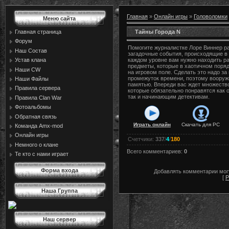
Главная
»
Онлайн игры
»
Головоломки
Меню сайта
Тайны Города N
Главная страница
Форум
Помогите журналистке Лоре Виннер р
Наш Состав
загадочные события, происходящие в 
Устав клана
каждом уровне вам нужно находить р
предметы, которые в хаотичном поря
Наши CW
на игровом поле. Сделать это надо з
промежуток времени, поэтому вооруж
Наши Файлы
памятью. Впереди вас ждет множеств
Правила сервера
которые обязательно понравятся как
так и начинающим детективам.
Правила Сlan War
Фотоальбомы
Обратная связь
Играть онлайн
Скачать для
PC
Команда Amx-mod
Онлайн игры
Счетчики
:
337
/
4
/
180
Немного о клане
Всего комментариев
:
0
Те кто с нами играет
Форма входа
Добавлять комментарии могу
[
Р
Наша Группа
Наш сервер