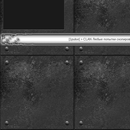
[1pulse] > CLAN Любые попытки скопиров