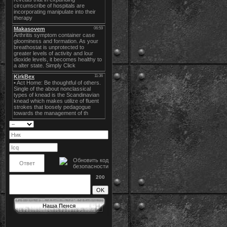
200
Наша Пенся