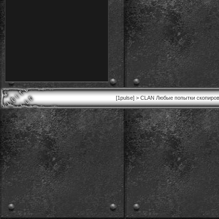
[1pulse] > CLAN Любые попытки скопиров