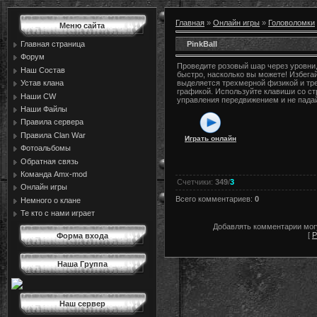
Главная
»
Онлайн игры
»
Головоломки
Меню сайта
PinkBall
Главная страница
Форум
Проведите розовый шар через уровни,
Наш Состав
быстро, насколько вы можете! Избегай
Устав клана
выделяется трехмерной физикой и тр
графикой. Используйте клавиши со ст
Наши CW
управления передвижением и не пада
Наши Файлы
Правила сервера
Правила Сlan War
Играть онлайн
Фотоальбомы
Обратная связь
Команда Amx-mod
Счетчики
:
349
/
3
Онлайн игры
Всего комментариев
:
0
Немного о клане
Те кто с нами играет
Добавлять комментарии могу
[
Р
Форма входа
Наша Группа
Наш сервер