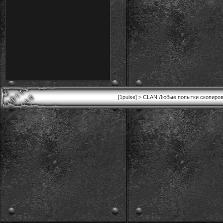
[1pulse] > CLAN Любые попытки скопиров