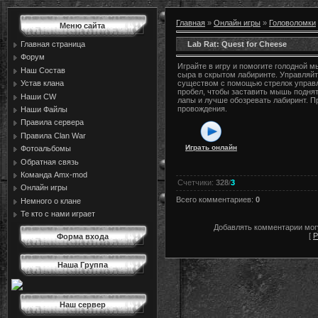
Главная
»
Онлайн игры
»
Головоломки
Меню сайта
Lab Rat: Quest for Cheese
Главная страница
Форум
Играйте в игру и помогите голодной м
Наш Состав
сыра в скрытом лабиринте. Управляй
Устав клана
существом с помощью стрелок управ
пробел, чтобы заставить мышь поднят
Наши CW
лапы и лучше обозревать лабиринт. П
провождения.
Наши Файлы
Правила сервера
Правила Сlan War
Играть онлайн
Фотоальбомы
Обратная связь
Команда Amx-mod
Счетчики
:
328
/
3
Онлайн игры
Всего комментариев
:
0
Немного о клане
Те кто с нами играет
Добавлять комментарии могу
[
Р
Форма входа
Наша Группа
Наш сервер