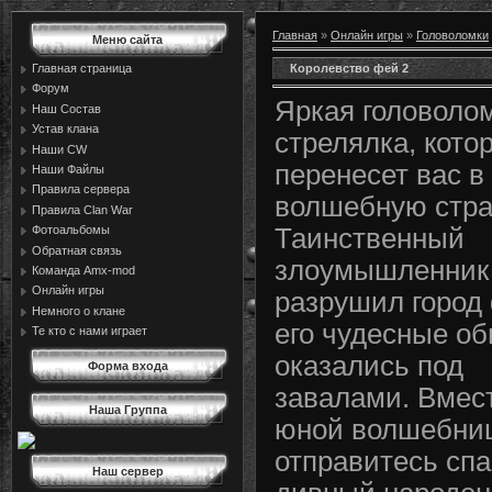
Главная
»
Онлайн игры
»
Головоломки
Меню сайта
Королевство фей 2
Главная страница
Форум
Яркая головоло
Наш Состав
Устав клана
стрелялка, кото
Наши CW
перенесет вас в
Наши Файлы
Правила сервера
волшебную стра
Правила Сlan War
Фотоальбомы
Таинственный
Обратная связь
злоумышленник
Команда Amx-mod
Онлайн игры
разрушил город 
Немного о клане
его чудесные об
Те кто с нами играет
оказались под
Форма входа
завалами. Вмес
Наша Группа
юной волшебни
отправитесь спа
Наш сервер