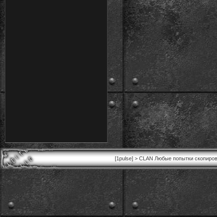
[1pulse] > CLAN Любые попытки скопиров