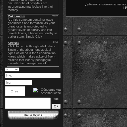
Добавлять комментарии могу
[
Р
200
Наша Пенся