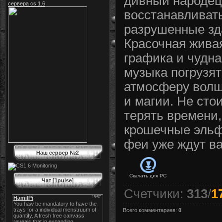
дивный народец
сервера cs 1.6
восстанавливат
разрушенные зд
Красочная жива
графика и чудна
музыка погрузят
атмосферу вол
и магии. Не сто
терять времени,
крошечные эль
феи уже ждут ва
Наш сервер №2
Скачать для
PC
Чат [1pulse]
Счетчики
:
313
/
1
Всего комментариев
:
0