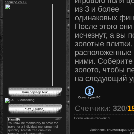
игрового поля ц
сервера cs 1.6
из 3 и более
одинаковых фиш
После этого они
исчезнут, а вы 
золотые плитки,
расположенные 
ними. Соберите
золото, чтобы п
на следующий у
Наш сервер №2
Скачать для
PC
Счетчики
:
320
/
1
Чат [1pulse]
Всего комментариев
:
0
Добавлять комментарии могу
[
Р