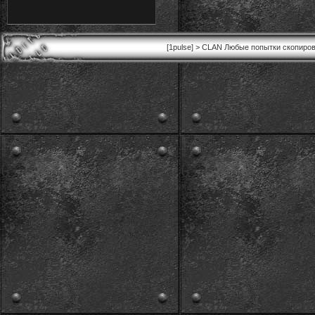
[1pulse] > CLAN Любые попытки скопиров