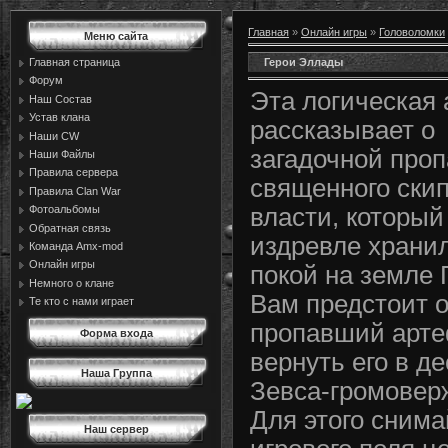
Главная
»
Онлайн игры
»
Головоломки
Меню сайта
Герои Эллады
Главная страница
Форум
Эта логическая 
Наш Состав
Устав клана
рассказывает о
Наши CW
загадочной про
Наши Файлы
Правила сервера
священного ски
Правила Сlan War
Фотоальбомы
власти, который
Обратная связь
издревле храни
Команда Amx-mod
Онлайн игры
покой на земле 
Немного о клане
Вам предстоит 
Те кто с нами играет
пропавший арте
Форма входа
вернуть его в д
Наша Группа
Зевса-громовер
Для этого снима
Наш сервер