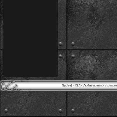
[1pulse] > CLAN Любые попытки скопиров