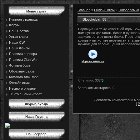
Главная
»
Онлайн игры
»
Головоломки
Меню сайта
BLockoban 88
Главная страница
Форум
Вариация на тему известной игры Soko
Наш Состав
вам нужно доставить блоки в нужное 
Устав клана
зависимости от цвета блока. Просто к
который вы хотите переместить, а зат
Наши CW
нужном для перемещения направлени
Наши Файлы
Правила сервера
Правила Сlan War
Играть онлайн
Фотоальбомы
Обратная связь
Команда Amx-mod
Счетчики
:
337
/
6
Онлайн игры
Всего комментариев
:
0
Немного о клане
Те кто с нами играет
Добавлять комментарии могу
[
Р
Форма входа
Наша Группа
Наш сервер