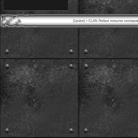
[1pulse] > CLAN Любые попытки скопиров