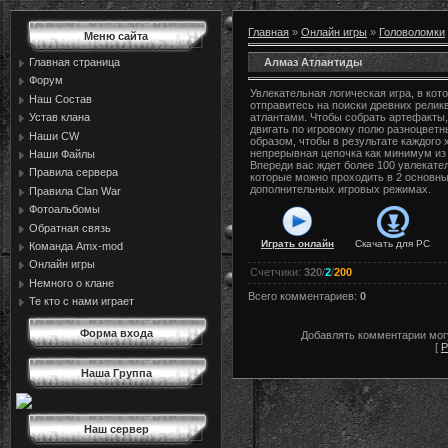
Главная
»
Онлайн игры
»
Головоломки
Меню сайта
Алмаз Атлантиды
Главная страница
Форум
Увлекательная логическая игра, в кот
Наш Состав
отправитесь на поиски древних релик
Устав клана
атлантами. Чтобы собрать артефакты
двигать по игровому полю разноцвет
Наши CW
образом, чтобы в результате каждого
непрерывная цепочка как минимум из
Наши Файлы
Впереди вас ждет более 100 увлекате
Правила сервера
которые можно проходить в 2 основны
дополнительных игровых режимах.
Правила Сlan War
Фотоальбомы
Обратная связь
Играть онлайн
Скачать для
PC
Команда Amx-mod
Онлайн игры
Счетчики
:
320
/
2
/
200
Немного о клане
Всего комментариев
:
0
Те кто с нами играет
Форма входа
Добавлять комментарии могу
[
Р
Наша Группа
Наш сервер