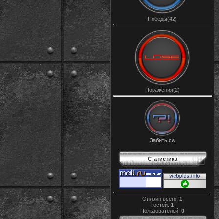
Победы(42)
Поражения(2)
Забить cw
Статистика
Онлайн всего:
1
Гостей:
1
Пользователей:
0