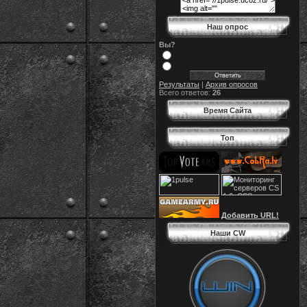
Наш опрос
Вы?
Результаты
|
Архив опросов
Всего ответов:
26
Время Сайта
Топ
Добавить URL!
Наши CW