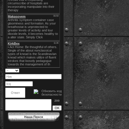
200
Наша Пенся