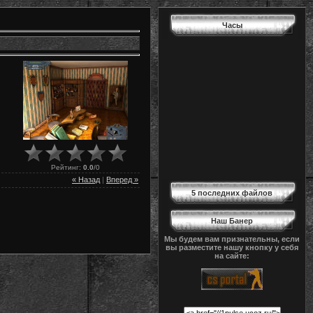
Часы
Рейтинг
:
0.0
/
0
« Назад
|
Вперед »
5 последних файлов
Наш Банер
Мы будем вам признательны, если
вы разместите нашу кнопку у себя
на сайте: