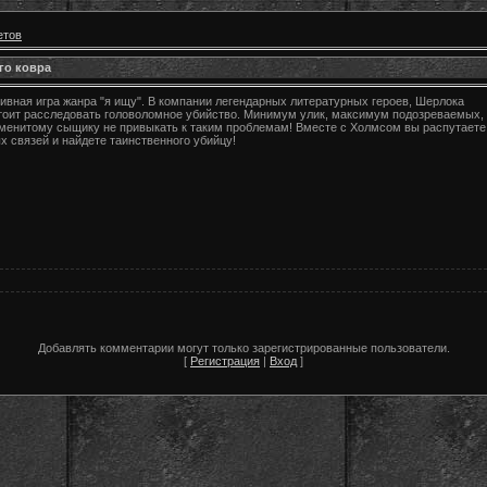
етов
го ковра
тивная игра жанра "я ищу". В компании легендарных литературных героев, Шерлока
стоит расследовать головоломное убийство. Минимум улик, максимум подозреваемых,
наменитому сыщику не привыкать к таким проблемам! Вместе с Холмсом вы распутаете
х связей и найдете таинственного убийцу!
Добавлять комментарии могут только зарегистрированные пользователи.
[
Регистрация
|
Вход
]