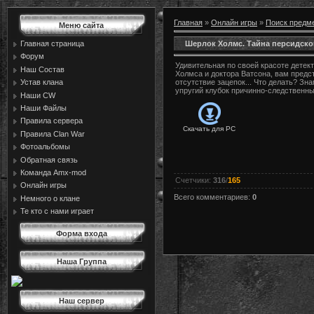
Главная
»
Онлайн игры
»
Поиск предм
Меню сайта
Шерлок Холмс. Тайна персидско
Главная страница
Форум
Удивительная по своей красоте детек
Наш Состав
Холмса и доктора Ватсона, вам пред
Устав клана
отсутствие зацепок... Что делать? З
упругий клубок причинно-следственны
Наши CW
Наши Файлы
Правила сервера
Скачать для
PC
Правила Сlan War
Фотоальбомы
Обратная связь
Команда Amx-mod
Счетчики
:
316
/
165
Онлайн игры
Всего комментариев
:
0
Немного о клане
Те кто с нами играет
Форма входа
Наша Группа
Наш сервер