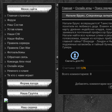
Главная
»
Онлайн игры
»
Поиск предм
Меню сайта
Натали Брукс. Сокровища затер
Главная страница
Форум
Натали Брукс возвращается! Таинств
Наш Состав
похитили ее любимого деда. Взамен ж
Устав клана
карту древних индейских кладов, пои
занимался почтенный профессор Брук
Наши CW
Натали найти все нужные улики и ре
головоломки, каждая из которых прибл
Наши Файлы
главной тайны? Впереди - Лондон и Н
Правила сервера
подземные катакомбы и тайный бунке
Гувера.
Правила Сlan War
Фотоальбомы
Обратная связь
Скачать для
PC
Команда Amx-mod
Онлайн игры
Счетчики
:
337
/
176
Немного о клане
Всего комментариев
:
0
Те кто с нами играет
Форма входа
Добавлять комментарии могу
[
Р
Наша Группа
Наш сервер