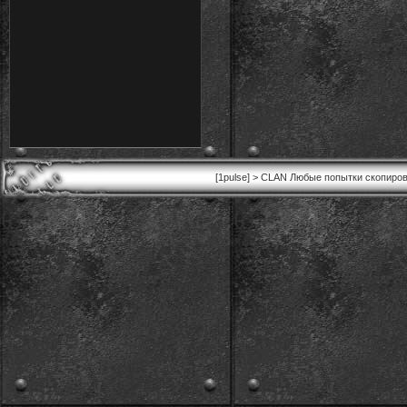
[1pulse] > CLAN Любые попытки скопиров