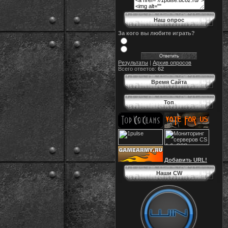
Наш опрос
За кого вы любите играть?
Результаты
|
Архив опросов
Всего ответов:
62
Время Сайта
Топ
Добавить URL!
Наши CW