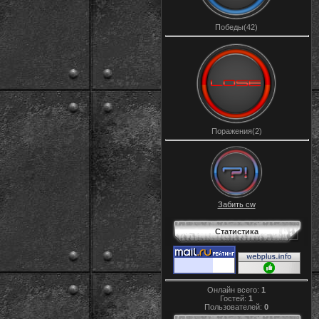
Победы(42)
Поражения(2)
Забить cw
Статистика
Онлайн всего:
1
Гостей:
1
Пользователей:
0