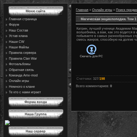
Главная
»
Онлайн игры
»
Поиск предм
Меню сайта
Магическая энциклопедия. Том 1
Главная страница
Форум
Катрин, лучшей ученице Академии Маг
Наш Состав
волшебника, а вам, как это водится в
Устав клана
побываете в самых разнообразных ст
смесь жанров, способную на долгие ча
Наши CW
Наши Файлы
Правила сервера
Скачать для
PC
Правила Сlan War
Фотоальбомы
Обратная связь
Команда Amx-mod
Счетчики
:
327
/
198
Онлайн игры
Всего комментариев
:
0
Немного о клане
Те кто с нами играет
Форма входа
Наша Группа
Наш сервер