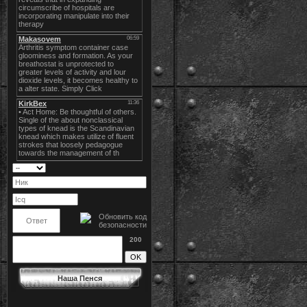
200
Наша Пенся