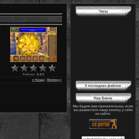
Часы
о
Рейтинг
:
0.0
/
0
« Назад
|
Вперед »
5 последних файлов
Наш Банер
Мы будем вам признательны, если
вы разместите нашу кнопку у себя
на сайте: