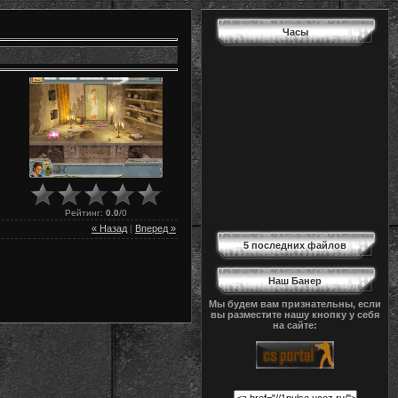
Часы
Рейтинг
:
0.0
/
0
« Назад
|
Вперед »
5 последних файлов
Наш Банер
Мы будем вам признательны, если
вы разместите нашу кнопку у себя
на сайте: