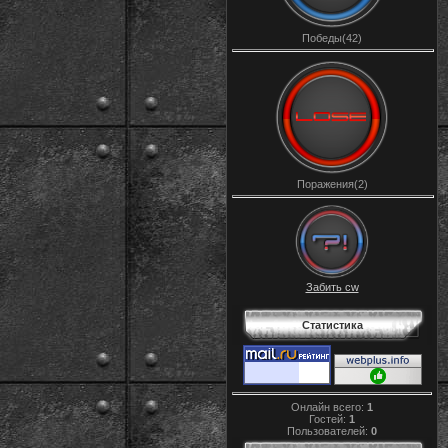
Победы(42)
Поражения(2)
Забить cw
Статистика
Онлайн всего:
1
Гостей:
1
Пользователей:
0