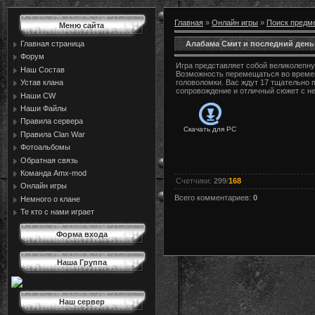
Главная
»
Онлайн игры
»
Поиск предм
Меню сайта
Алабама Смит и последний ден
Главная страница
Форум
Игра представляет собой великолепну
Наш Состав
Возможность перемещаться во времени
Устав клана
головоломки. Вас ждут 17 тщательно 
сопровождение и отличный сюжет с н
Наши CW
Наши Файлы
Правила сервера
Скачать для
PC
Правила Сlan War
Фотоальбомы
Обратная связь
Команда Amx-mod
Счетчики
:
299
/
168
Онлайн игры
Всего комментариев
:
0
Немного о клане
Те кто с нами играет
Форма входа
Наша Группа
Наш сервер