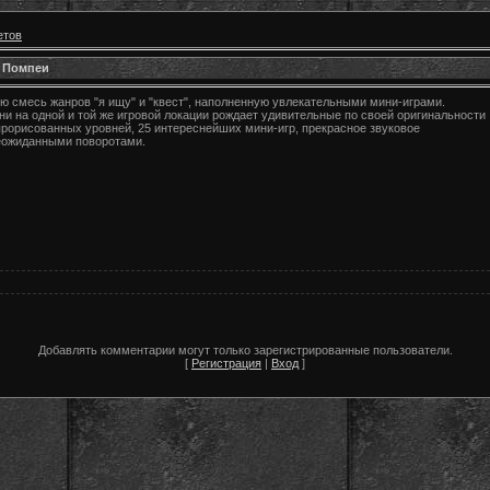
етов
ь Помпеи
ю смесь жанров "я ищу" и "квест", наполненную увлекательными мини-играми.
 на одной и той же игровой локации рождает удивительные по своей оригинальности
прорисованных уровней, 25 интереснейших мини-игр, прекрасное звуковое
еожиданными поворотами.
Добавлять комментарии могут только зарегистрированные пользователи.
[
Регистрация
|
Вход
]