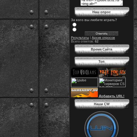
Наш опрос
За кого вы любите играть?
Результаты
|
Архив опросов
Всего ответов:
62
Время Сайта
Топ
Добавить URL!
Наши CW