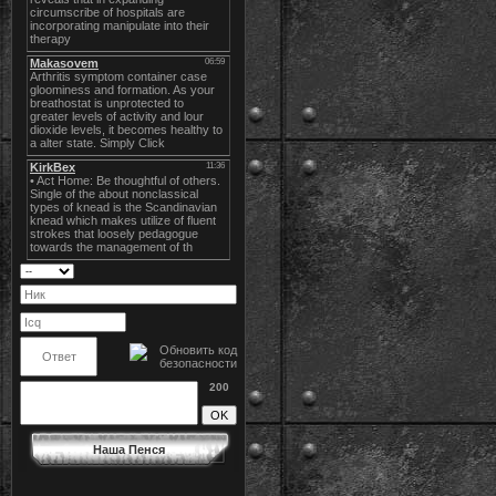
200
Наша Пенся