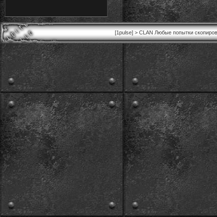
[1pulse] > CLAN Любые попытки скопиров