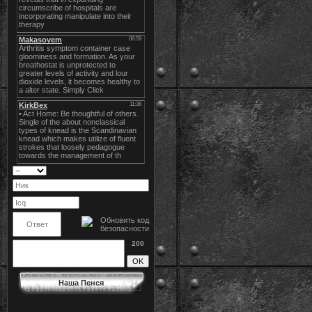
200
Наша Пенся