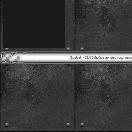
[1pulse] > CLAN Любые попытки скопиров