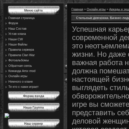
Главная
»
Онлайн игры
»
Аркады и эк
Меню сайта
Стильные девчонки. Бизнес-лед
Главная страница
Форум
Успешная карье
Наш Состав
Устав клана
современной де
Наши CW
это неотъемлем
Наши Файлы
Правила сервера
жизни. Но даже
Правила Сlan War
Фотоальбомы
важная работа н
Обратная связь
должна помеша
Команда Amx-mod
Онлайн игры
настоящей бизн
Немного о клане
выглядеть стиль
Те кто с нами играет
обворожительно.
Форма входа
игре вы сможет
Наша Группа
представить се
деловой женщин
Наш сервер