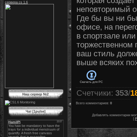
которая создает
сервера cs 1.6
неповторимый о
Где бы вы ни бы
офисе, на перег
в спортзале или
торжественном 
ваш стиль долж
выше всяких по
Скачать для
PC
Счетчики
:
353
/
1
Наш сервер №2
Всего комментариев
:
0
Чат [1pulse]
Добавлять комментарии могу
[
Р