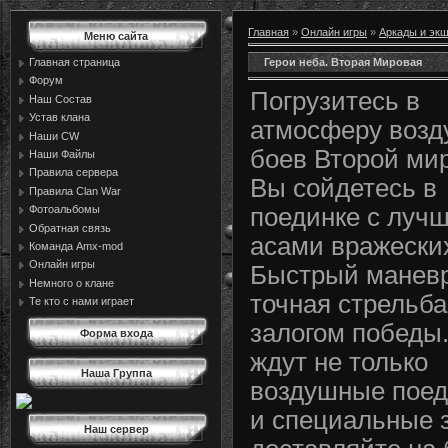
Главная
»
Онлайн игры
»
Аркады и эк
Меню сайта
Герои неба. Вторая Мировая
Главная страница
Форум
Погрузитесь в
Наш Состав
Устав клана
атмосферу воз
Наши CW
боев Второй ми
Наши Файлы
Правила сервера
Вы сойдетесь в
Правила Сlan War
Фотоальбомы
поединке с луч
Обратная связь
асами вражески
Команда Amx-mod
Онлайн игры
Быстрый маневр
Немного о клане
точная стрельба
Те кто с нами играет
залогом победы.
Форма входа
ждут не только
Наша Группа
воздушные поед
и специальные 
Наш сервер