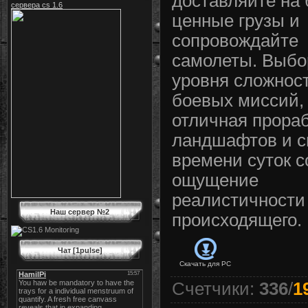
доставляйте на 
сервера cs 1.6
ценные грузы и
сопровождайте
самолеты. Выбо
уровня сложнос
боевых миссий,
отличная прора
ландшафтов и 
времени суток 
ощущение
реалистичности 
Наш сервер №2
происходящего.
Чат [1pulse]
Скачать для
PC
Счетчики
:
336
/
1