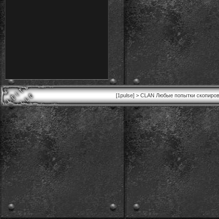
[1pulse] > CLAN Любые попытки скопиров