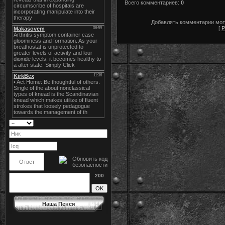
Всего комментариев
:
0
Добавлять комментарии могу
[
Р
200
Наша Пенся